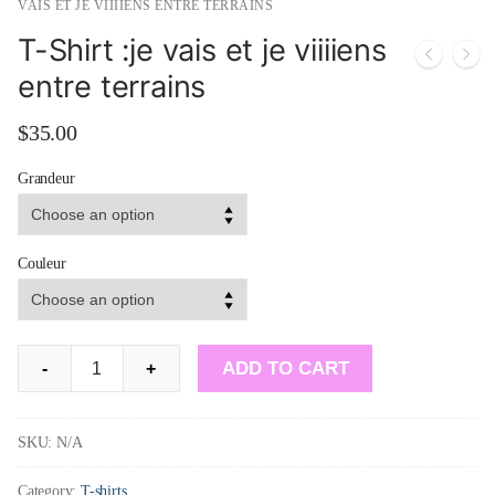
VAIS ET JE VIIIIENS ENTRE TERRAINS
T-Shirt :je vais et je viiiiens
entre terrains
$
35.00
Grandeur
Couleur
T-
ADD TO CART
-
+
Shirt
:je
SKU:
N/A
vais
Category:
T-shirts