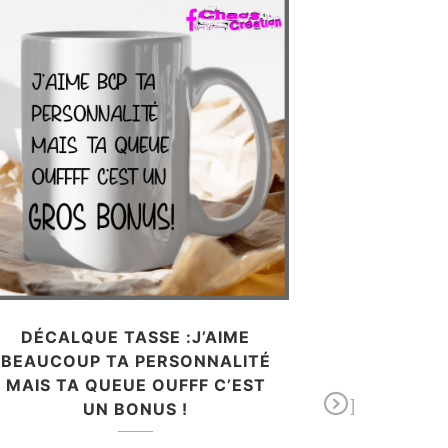
DÉCALQUE TASSE :J’AIME
BEAUCOUP TA PERSONNALITÉ
MUR 
MAIS TA QUEUE OUFFF C’EST
NEXT
UN BONUS !
2 pieds X 2 pi
livraison. livr