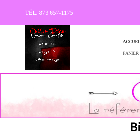
TÉL. 873 657-1175
ACCUEI
PANIER
B