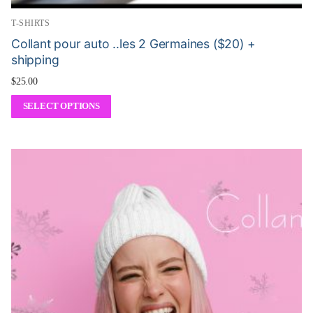
T-SHIRTS
Collant pour auto ..les 2 Germaines ($20) +
shipping
$
25.00
SELECT OPTIONS