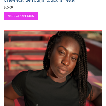
Crewneck: Ben oui j’ai toujours frette!
$
65.00
SELECT OPTIONS