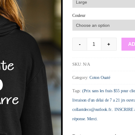
Couleur
Hoodie
AD
-
+
:
Ça
SKU:
N/A
m,tente
Category:
Coton Ouaté
zéro
pis
Tags:
(Prix sans les frais $55 pour cli
une
livraison d'un délai de 7 a 21 jrs ouvr
barre
collantdeco@outlook.fr.. INSCRIRE ac
quantity
réponse. Merci.