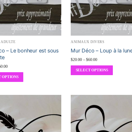
 ADULTE
ANIMAUX DIVERS
o – Le bonheur est sous
Mur Déco – Loup à la lun
tte
$
20.00
–
$
60.00
60.00
SELECT OPTIONS
 OPTIONS