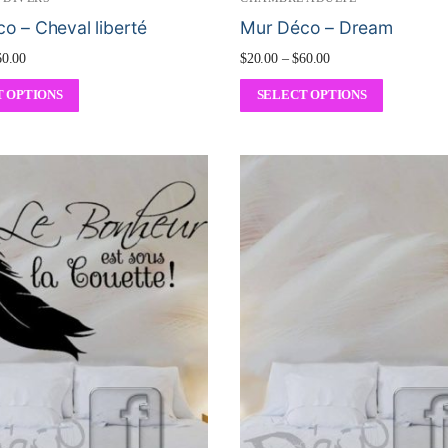
o – Cheval liberté
Mur Déco – Dream
60.00
$
20.00
–
$
60.00
 OPTIONS
SELECT OPTIONS