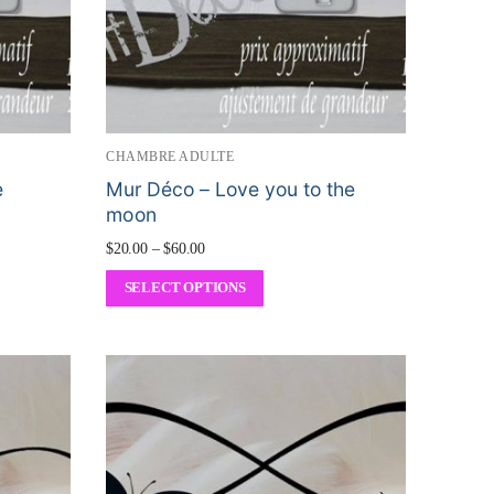
CHAMBRE ADULTE
e
Mur Déco – Love you to the
moon
$
20.00
–
$
60.00
SELECT OPTIONS