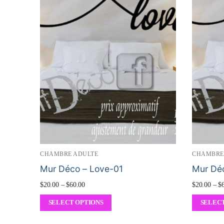
CHAMBRE ADULTE
CHAMBRE
Mur Déco – Love-01
Mur Dé
$
20.00
–
$
60.00
$
20.00
–
$
SELECT OPTIONS
SELECT