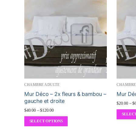
CHAMBRE ADULTE
CHAMBRE
Mur Déco – 2x fleurs & bambou –
Mur Déc
gauche et droite
$
20.00
–
$
$
40.00
–
$
120.00
SELECT
SELECT OPTIONS