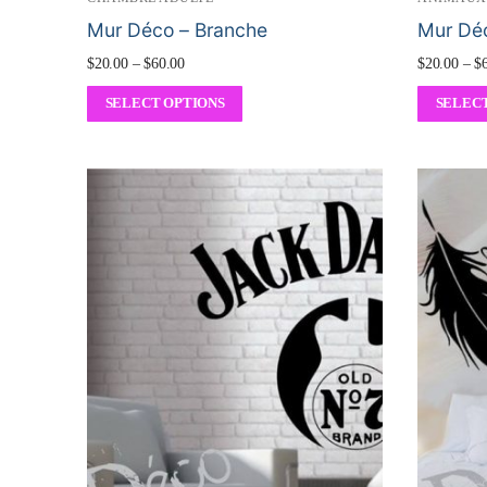
Mur Déco – Branche
Mur Déc
$
20.00
–
$
60.00
$
20.00
–
$
SELECT OPTIONS
SELECT