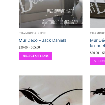
CHAMBRE ADULTE
CHAMBRE
Mur Déco – Jack Daniel’s
Mur Déc
la coue
$
30.00
–
$
85.00
$
20.00
–
$
SELECT OPTIONS
SELECT