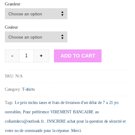
Grandeur
Couleur
T-
ADD TO CART
-
+
Shirt
:
SKU:
N/A
Gère
Category:
T-shirts
ta
fougère
Tags:
Le prix inclus taxes et frais de livraison d'un délai de 7 a 21 jrs
quantity
ouvrables
,
Pour préférence VIREMENT BANCAIRE au
collantdeco@outlook.fr.. INSCRIRE achat pour la question de sécurité et
votre no de commande pour la réponse. Merci.