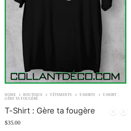
HOME
BOUTIQUE
VÊTEMENTS
T-SHIRTS
T-SHIRT :
GÈRE TA FOUGÈRE
T-Shirt : Gère ta fougère
$
35.00