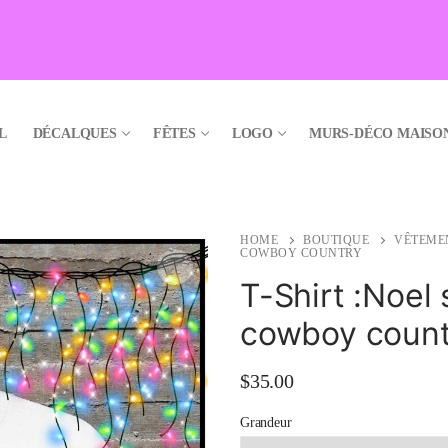
L
DÉCALQUES
FÊTES
LOGO
MURS-DÉCO MAISO
HOME
BOUTIQUE
VÊTEME
COWBOY COUNTRY
T-Shirt :Noel
cowboy count
🔍
$
35.00
Grandeur