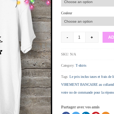
Couleur
T-
AD
-
+
Shirt
:Noel
SKU:
N/A
sapin
Category:
T-shirts
chapeau
de
Tags:
Le prix inclus taxes et frais de 
cowboy
VIREMENT BANCAIRE au collantdeco@
country
votre no de commande pour la répons
quantity
Partager avec vos amis