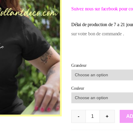
Suivez nous sur facebook pour co
Délai de production de 7 a 21 jou
sur votre bon de commande .
Grandeur
Couleur
T-
AD
-
+
Shirt
: