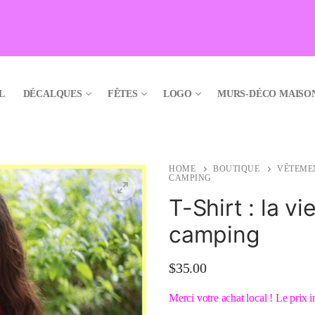
L
DÉCALQUES
FÊTES
LOGO
MURS-DÉCO MAISO
HOME
BOUTIQUE
VÊTEME
CAMPING
T-Shirt : la vi
camping
🔍
$
35.00
Merci votre achat local ! Le pri