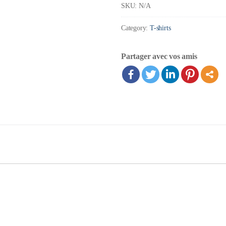
SKU:
N/A
la
Category:
T-shirts
vie
est
Partager avec vos amis
belle
en
camping
quantity