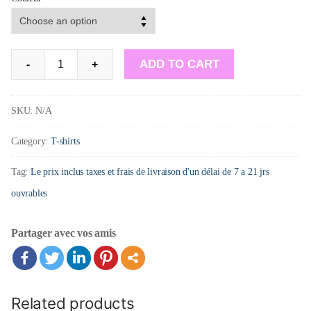
T-
ADD TO CART
-
+
Shirt
:La
SKU:
N/A
cuisine
Category:
T-shirts
est
fermée
Tag:
Le prix inclus taxes et frais de livraison d'un délai de 7 a 21 jrs
la
ouvrables
poule
est
Partager avec vos amis
pas
mal
tannée!
Related products