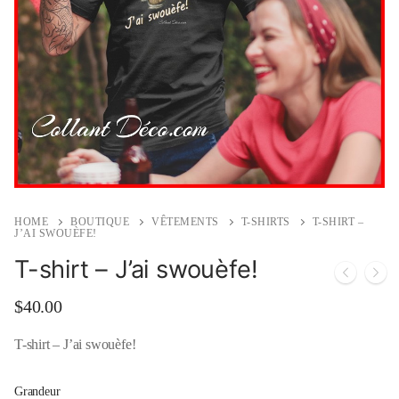
HOME
BOUTIQUE
VÊTEMENTS
T-SHIRTS
T-SHIRT –
J’AI SWOUÈFE!
T-shirt – J’ai swouèfe!
$
40.00
T-shirt – J’ai swouèfe!
Grandeur