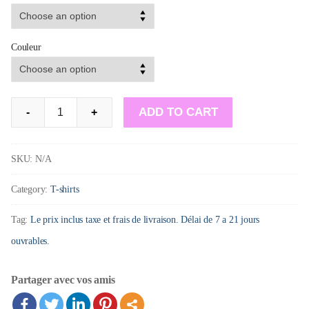
Couleur
T-
ADD TO CART
-
+
shirt
-
SKU:
N/A
J'ai
Category:
T-shirts
swouèfe!
quantity
Tag:
Le prix inclus taxe et frais de livraison. Délai de 7 a 21 jours
ouvrables.
Partager avec vos amis