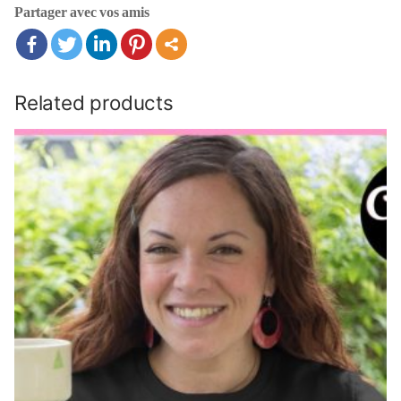
fais
Partager avec vos amis
chier
..
quantity
Related products