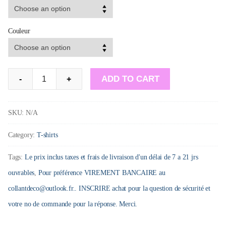
Couleur
T-
ADD TO CART
-
+
Shirt
:
SKU:
N/A
C'matin
Category:
T-shirts
tu
es
Tags:
Le prix inclus taxes et frais de livraison d'un délai de 7 a 21 jrs
comme
ouvrables
,
Pour préférence VIREMENT BANCAIRE au
mon
collantdeco@outlook.fr.. INSCRIRE achat pour la question de sécurité et
café
votre no de commande pour la réponse. Merci.
tu