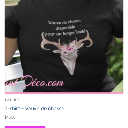
T-SHIRTS
T-shirt – Veuve de chasse
$
40.00