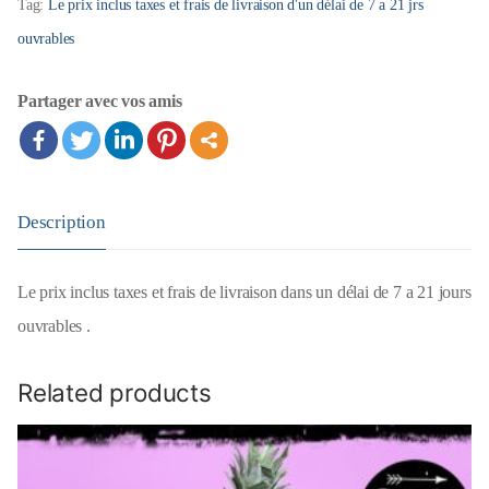
Tag:
Le prix inclus taxes et frais de livraison d'un délai de 7 a 21 jrs
fait
ouvrables
réaliser
que
Partager avec vos amis
je
ne
survivrai
Description
jamais
en
Le prix inclus taxes et frais de livraison dans un délai de 7 a 21 jours
enfer.......je
ouvrables .
dois
changer
Related products
quantity