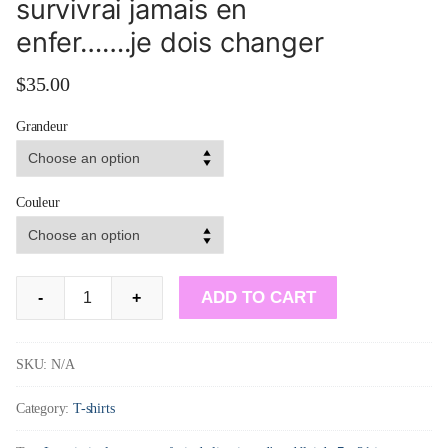
survivrai jamais en
enfer…….je dois changer
$
35.00
Grandeur
Couleur
T-
ADD TO CART
-
+
shirt
:
SKU:
N/A
Cette
Category:
T-shirts
chaleur
me