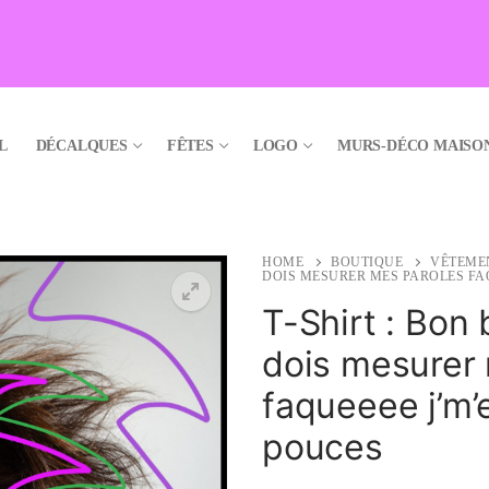
L
DÉCALQUES
FÊTES
LOGO
MURS-DÉCO MAISO
HOME
BOUTIQUE
VÊTEME
DOIS MESURER MES PAROLES FAQ
T-Shirt : Bon 
dois mesurer
🔍
faqueeee j’m’e
pouces