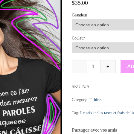
$
35.00
Grandeur
Couleur
T-
AD
-
+
Shirt
:
SKU:
N/A
Bon
Category:
T-shirts
ben
ça
Tag:
Le prix inclus taxes et frais de l
l'air
que
Partager avec vos amis