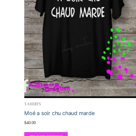
T-SHIRTS
Moé a soir chu chaud marde
$
40.00