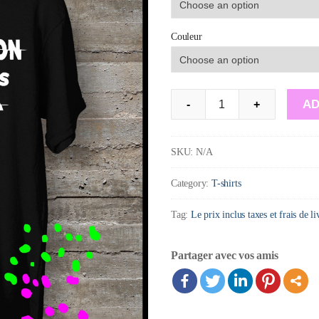
Couleur
La
AD
-
+
masturbation
peut
SKU:
N/A
causer
Category:
T-shirts
des
troubles
Tag:
Le prix inclus taxes et frais de l
de
la
Partager avec vos amis
vision
quantity