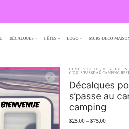
L
DÉCALQUES
FÊTES
LOGO
MURS-DÉCO MAISO
HOME
BOUTIQUE
DIVERS
C’QUI S’PASSE AU CAMPING RES
Décalques pou
s’passe au ca
🔍
camping
$
25.00
–
$
75.00